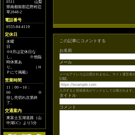
0511 山梨
県南都留郡忍野村忍
草2848-2
電話番号
0555-84-4119
定休日
この記事にコメントする
水曜
日
お名前
※8月は定休日な
し。 ※他臨
時休業あ
メール
り。 （Ｈ
Ｐにて掲載）
メールアドレスは公開されません。サイト運営者
URL
営業時間
11：00～16：
入力すると投稿者名がリンクとして公開されます
00 ※
タイトル
但し売切れ次第終
了。
コメント
交通案内
東富士五湖道路（山
中湖I.C）より5分