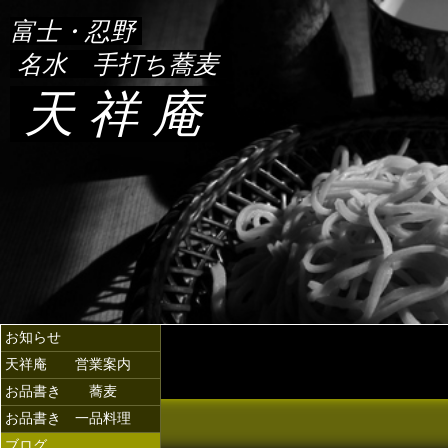
富士・忍野
名水 手打ち蕎麦
天 祥 庵
お知らせ
天祥庵 営業案内
お品書き 蕎麦
お品書き 一品料理
ブログ