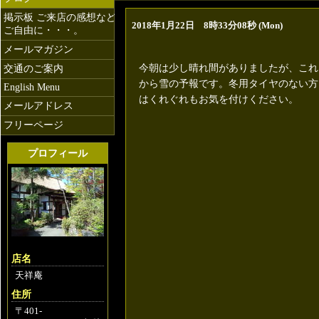
掲示板 ご来店の感想など
2018年1月22日 8時33分08秒 (Mon)
ご自由に・・・。
富士箱根
メールマガジン
今朝は少し晴れ間がありましたが、これ
交通のご案内
から雪の予報です。冬用タイヤのない方
English Menu
はくれぐれもお気を付けください。
メールアドレス
フリーページ
プロフィール
店名
天祥庵
住所
〒401-