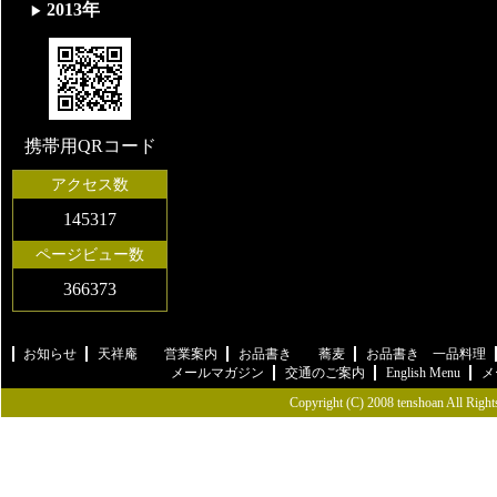
2013年
携帯用QRコード
アクセス数
145317
ページビュー数
366373
お知らせ
天祥庵 営業案内
お品書き 蕎麦
お品書き 一品料理
メールマガジン
交通のご案内
English Menu
メ
Copyright (C) 2008 tenshoan All Right