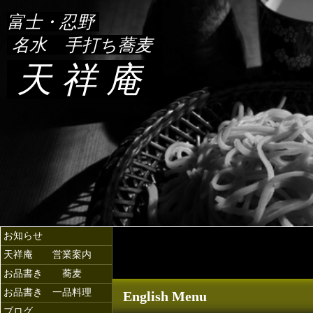
富士・忍野
名水 手打ち蕎麦
天 祥 庵
お知らせ
天祥庵 営業案内
お品書き 蕎麦
お品書き 一品料理
English Menu
ブログ