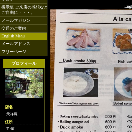
Engl
掲示板 ご来店の感想など
ご自由に・・・。
富士箱根
メールマガジン
交通のご案内
English Menu
メールアドレス
フリーページ
プロフィール
店名
天祥庵
住所
〒401-