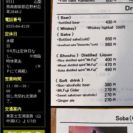
0511 山梨
県南都留郡忍野村忍
草2848-2
電話番号
0555-84-4119
定休日
水曜
日
※8月は定休日な
し。 ※他臨
時休業あ
り。 （Ｈ
Ｐにて掲載）
営業時間
11：00～16：
00 ※
但し売切れ次第終
了。
交通案内
東富士五湖道路（山
中湖I.C）より5分