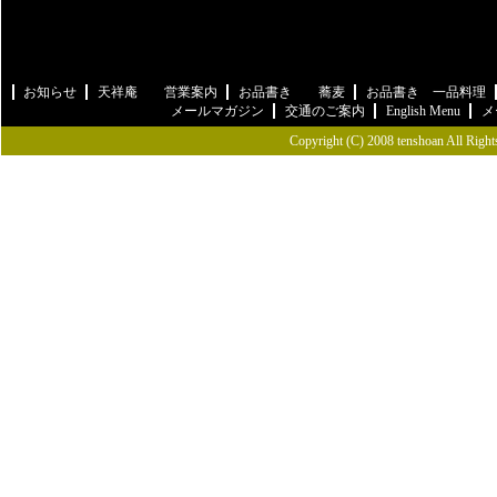
お知らせ
天祥庵 営業案内
お品書き 蕎麦
お品書き 一品料理
メールマガジン
交通のご案内
English Menu
メ
Copyright (C) 2008 tenshoan All Right