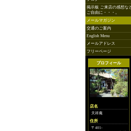
掲示板 ご来店の感想な
ご自由に・・・。
富士箱根
メールマガジン
交通のご案内
English Menu
メールアドレス
フリーページ
プロフィール
店名
天祥庵
住所
〒401-