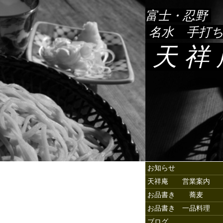
富士・忍野
名水 手打
天 祥
お知らせ
天祥庵 営業案内
お品書き 蕎麦
お品書き 一品料理
ブログ