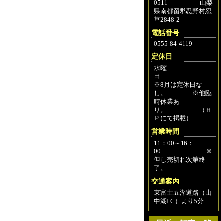
0511 山梨
県南都留郡忍野村忍
草2848-2
電話番号
0555-84-4119
定休日
水曜
※8月は定休日な
し。 ※他臨
時休業あ
り。 （Ｈ
Ｐにて掲載）
営業時間
11：00～16：
00 ※
但し売切れ次第終
了。
交通案内
東富士五湖道路（山
中湖I.C）より5分